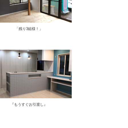
「残り3組様！」
『もうすぐお引渡し』