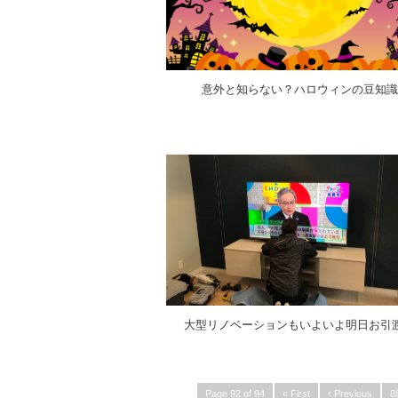
意外と知らない？ハロウィンの豆知識
大型リノベーションもいよいよ明日お引
Page 92 of 94
« First
‹ Previous
8