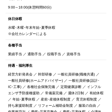
9:00～18:00(休憩時間60分)
休日休暇
水曜･木曜･年末年始･夏季休暇
※会社カレンダーによる
各種手当
業績手当 ／ 通勤手当 ／ 役職手当 ／ 資格手当
待遇・福利厚生
経営方針発表会 ／ 幹部研修 ／ 一般社員研修(職種共通) ／
一般社員研修(ホームアドバイザー) ／ 一般社員研修(設計･
IC･工事) ／ 各種社会保険完備 ／ 定期健康診断 ／ インフル
エンザ予防接種援助 ／ 常備薬完備 ／ 週休2日制 ／ 有給休暇
／ 年始･夏季休暇 ／ 産前･産後休暇制度 ／ 育児休暇制度 ／
持ち家援助制度 ／ リフォーム補助金制度 ／ 服装の自由 ／
作業服貸与 ／ 慶弔･災害見舞金 ／ 慶弔･災害休暇 ／ 介護休