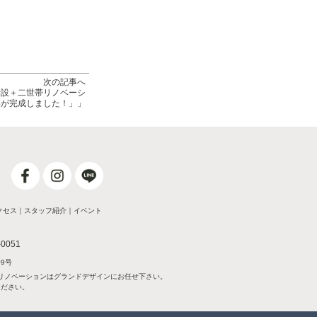
次の記事へ
新設＋二世帯リノベーシ
事が完成しました！」」
クセス
｜
スタッフ紹介
｜
イベント
-0051
9号
リノベーションはグランドデザインにお任せ下さい。
ください。