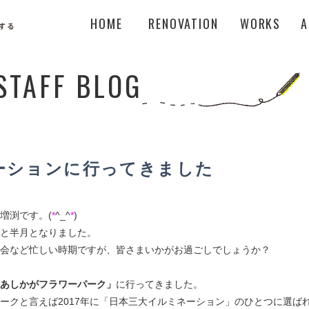
HOME
RENOVATION
WORKS
A
STAFF BLOG
ーションに行ってきました
増渕です。(
*
^_^
*
)
と半月となりました。
会など忙しい時期ですが、皆さまいかがお過ごしでしょうか？
あしかがフラワーパーク
」
に行ってきました。
ークと言えば2017年に「日本三大イルミネーション」のひとつに選ば