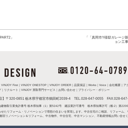
ART2」
「「真岡市Y様邸ガレージ
ョン工
｜
VINJOY First
｜
VINJOY ONESTOP
｜
VINJOY ORDER
｜
品質保証
｜
Works
｜
Voice
｜
会社概要
｜
ア
グ
｜
リクルート
｜
VINJOY 買取専門サービス
｜
お問い合わせ
｜
プライバシー・ポリシー
店】〒320-0851 栃木県宇都宮市鶴田町2039-4
TEL.028-647-0055 FAX.028-647
地建物取引業免許番号 栃木県知事（1）第5242号
建設業許可番号 栃木県知事許可（般-2）第2200
わせたリフォーム・リノベーションで理想の住まいを実現します。中古住宅のご相談、リフォーム、
都宮リノベーション＆リフォーム、中古物件、中古住宅、中古マンション、不動産情報お問い合せ