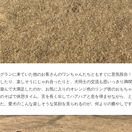
グランに来ていた他のお客さんのワンちゃんたちともすぐに意気投合！
したり、楽しそうにじゃれ合ったりと、犬同士の交流も思いっきり満喫
遊んで大満足したのか、お気に入りのオレンジ色のリング状のおもちゃ
のそばで休憩タイム。舌を長く出してハアハアと息を弾ませながら、と
た。愛犬のこんな楽しそうな笑顔を見られるのが、何よりの癒やしです