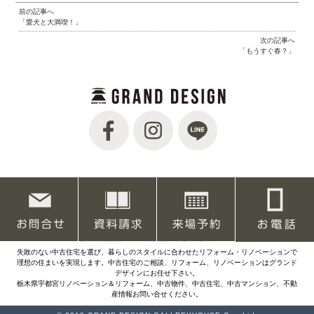
前の記事へ
「愛犬と大満喫！」
次の記事へ
「もうすぐ春？」
【本店】〒320-0851 栃木県宇都宮市鶴田町2039-4
TEL.028-647-0055 FAX.028-647-0051
宅地建物取引業免許番号 栃木県知事（1）第5242号
建設業許可番号 栃木県知事許可（般-2）第22009号
失敗のない中古住宅を選び、暮らしのスタイルに合わせたリフォーム・リノベーションで
理想の住まいを実現します。中古住宅のご相談、リフォーム、リノベーションはグランド
デザインにお任せ下さい。
栃木県宇都宮リノベーション＆リフォーム、中古物件、中古住宅、中古マンション、不動
産情報お問い合せください。