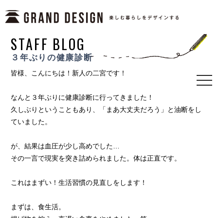
STAFF BLOG
３年ぶりの健康診断
皆様、こんにちは！新人の二宮です！
togg
navi
なんと３年ぶりに健康診断に行ってきました！
久しぶりということもあり、「まあ大丈夫だろう」と油断をし
ていました。
が、結果は血圧が少し高めでした…
その一言で現実を突き詰められました。体は正直です。
これはまずい！生活習慣の見直しをします！
まずは、食生活。