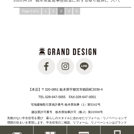
2020.04.18
栃木県緊急事態措置に対する取り組みについて
Page 3 of 5
1
2
3
4
5
【本店】〒320-0851 栃木県宇都宮市鶴田町2039-4
TEL.028-647-0055 FAX.028-647-0051
宅地建物取引業免許番号 栃木県知事（1）第5242号
建設業許可番号 栃木県知事許可（般-2）第22009号
失敗のない中古住宅を選び、暮らしのスタイルに合わせたリフォーム・リノベーションで
理想の住まいを実現します。中古住宅のご相談、リフォーム、リノベーションはグランド
デザインにお任せ下さい。
栃木県宇都宮リノベーション＆リフォーム、中古物件、中古住宅、中古マンション、不動