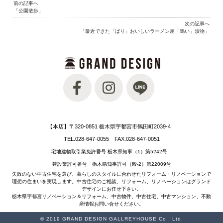
前の記事へ
「公園散歩」
次の記事へ
「最近できた「ばり」おいしいラーメン屋「馬い」漬物」
【本店】〒320-0851 栃木県宇都宮市鶴田町2039-4
TEL.028-647-0055 FAX.028-647-0051
宅地建物取引業免許番号 栃木県知事（1）第5242号
建設業許可番号 栃木県知事許可（般-2）第22009号
失敗のない中古住宅を選び、暮らしのスタイルに合わせたリフォーム・リノベーションで
理想の住まいを実現します。中古住宅のご相談、リフォーム、リノベーションはグランド
デザインにお任せ下さい。
栃木県宇都宮リノベーション＆リフォーム、中古物件、中古住宅、中古マンション、不動
産情報お問い合せください。
© 2019 GRAND DESIGN GALLREYHOUSE Co., Ltd.