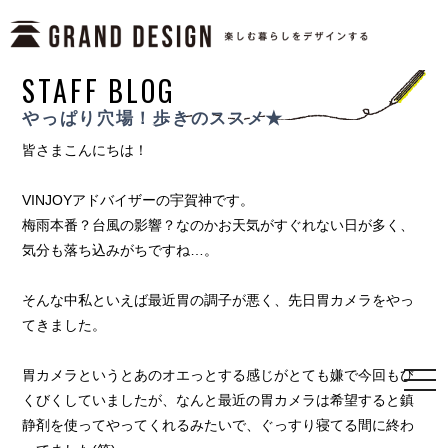
STAFF BLOG
やっぱり穴場！歩きのススメ★
皆さまこんにちは！
VINJOYアドバイザーの宇賀神です。
梅雨本番？台風の影響？なのかお天気がすぐれない日が多く、
気分も落ち込みがちですね…。
そんな中私といえば最近胃の調子が悪く、先日胃カメラをやっ
てきました。
胃カメラというとあのオエっとする感じがとても嫌で今回もび
togg
くびくしていましたが、なんと最近の胃カメラは希望すると鎮
navi
静剤を使ってやってくれるみたいで、ぐっすり寝てる間に終わ