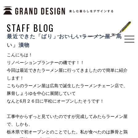
STAFF BLOG
最近できた「ばり」おいしいラーメン屋「馬
togg
い」漬物
navi
こんにちは！
リノベーションプランナーの磯です！！
今回は最近できたラーメン屋に行ってきましたので簡単に紹介
します！
こちらのラーメン屋は広島で誕生したラーメンチェーン店で、
豚骨しょうゆを中心に展開していて
なんと6月２６日に平松にオープンしたそうです！
工事中からずっと見ていたのですが完成してみたらラーメン屋
で、しかも、
栃木県で初オープンとのことでした。私が食べたのは豚骨と鶏