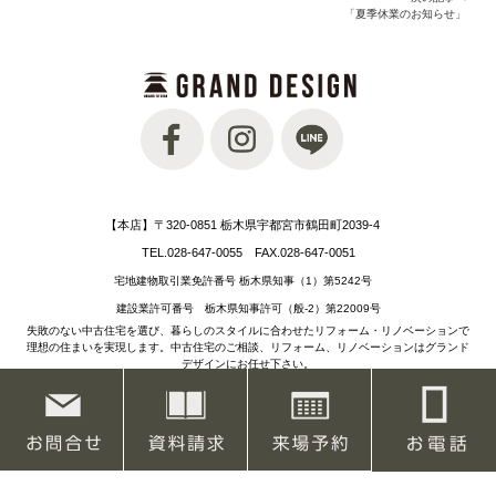
「夏季休業のお知らせ」
【本店】〒320-0851 栃木県宇都宮市鶴田町2039-4
TEL.028-647-0055 FAX.028-647-0051
宅地建物取引業免許番号 栃木県知事（1）第5242号
建設業許可番号 栃木県知事許可（般-2）第22009号
失敗のない中古住宅を選び、暮らしのスタイルに合わせたリフォーム・リノベーションで
理想の住まいを実現します。中古住宅のご相談、リフォーム、リノベーションはグランド
デザインにお任せ下さい。
栃木県宇都宮リノベーション＆リフォーム、中古物件、中古住宅、中古マンション、不動
産情報お問い合せください。
© 2019 GRAND DESIGN GALLREYHOUSE Co., Ltd.