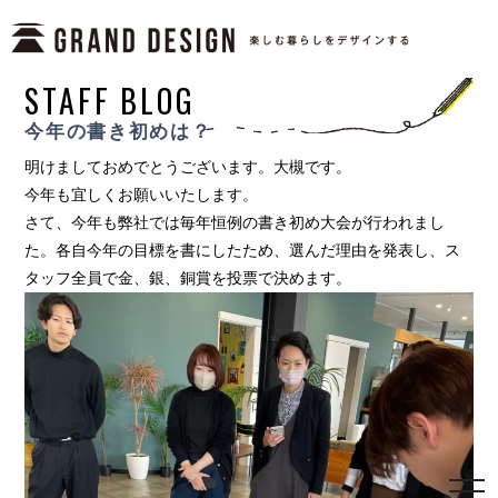
STAFF BLOG
今年の書き初めは？
明けましておめでとうございます。大槻です。
今年も宜しくお願いいたします。
さて、今年も弊社では毎年恒例の書き初め大会が行われまし
た。各自今年の目標を書にしたため、選んだ理由を発表し、ス
タッフ全員で金、銀、銅賞を投票で決めます。
togg