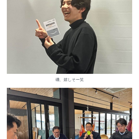
磯、嬉しそー笑