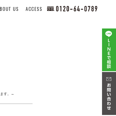
BOUT US
ACCESS
ます。←