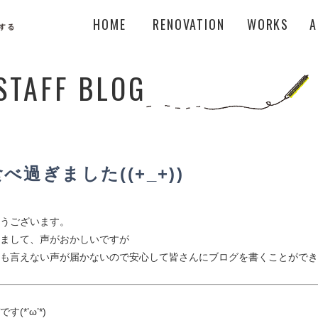
HOME
RENOVATION
WORKS
A
STAFF BLOG
べ過ぎました((+_+))
うございます。
まして、声がおかしいですが
も言えない声が届かないので安心して皆さんにブログを書くことができ
(*’ω’*)