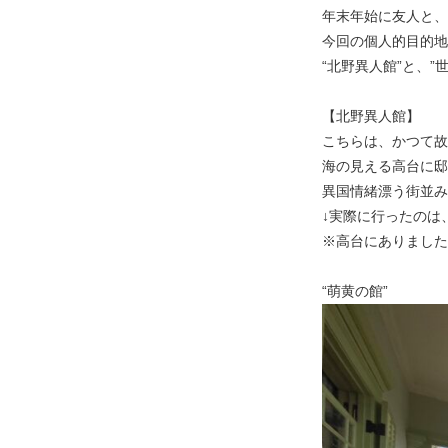
年末年始に友人と、
今回の個人的目的地
“北野異人館”と、”
【北野異人館】
こちらは、かつて故
海の見える高台に邸
異国情緒漂う街並み
↓実際に行ったのは
※高台にありました
“萌黄の館”