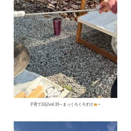
子育て日記vol.33～まっくろくろすけ
～