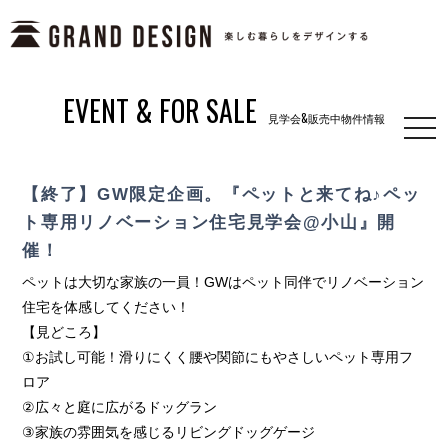
EVENT & FOR SALE
見学会&販売中物件情報
togg
navi
【終了】GW限定企画。『ペットと来てね♪ペッ
ト専用リノベーション住宅見学会@小山』開
催！
ペットは大切な家族の一員！GWはペット同伴でリノベーション
住宅を体感してください！
【見どころ】
①お試し可能！滑りにくく腰や関節にもやさしいペット専用フ
ロア
②広々と庭に広がるドッグラン
③家族の雰囲気を感じるリビングドッグゲージ