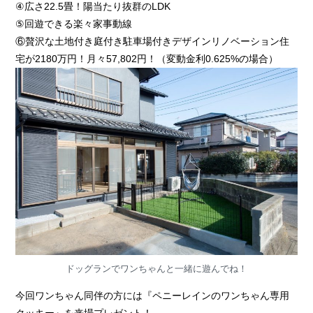
④広さ22.5畳！陽当たり抜群のLDK
⑤回遊できる楽々家事動線
⑥贅沢な土地付き庭付き駐車場付きデザインリノベーション住
宅が2180万円！月々57,802円！（変動金利0.625%の場合）
ドッグランでワンちゃんと一緒に遊んでね！
今回ワンちゃん同伴の方には『ペニーレインのワンちゃん専用
クッキー』を来場プレゼント！