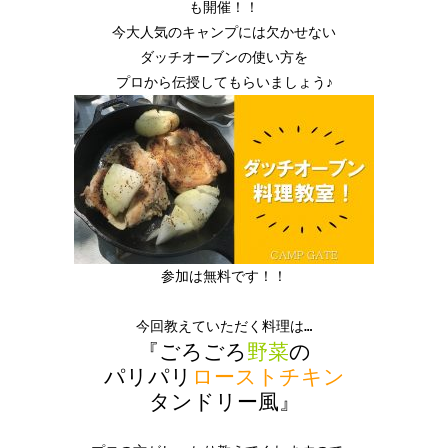
も開催！！
今大人気のキャンプには欠かせない
ダッチオーブンの使い方を
プロから伝授してもらいましょう♪
参加は無料です！！
今回教えていただく料理は…
『ごろごろ
野菜
の
パリパリ
ローストチキン
タンドリー風
』