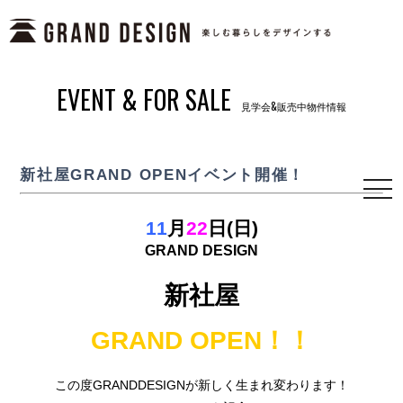
EVENT & FOR SALE
見学会&販売中物件情報
新社屋GRAND OPENイベント開催！
togg
navi
11
月
22
日(日)
GRAND DESIGN
新社屋
GRAND OPEN！！
この度GRANDDESIGNが新しく生まれ変わります！