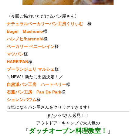
〈今回ご協力いただけるパン屋さん〉
ナチュラルベーカリーパン工房くりぃむ
様
Bagel Mashumo
様
ハレノヒ/harenohi
様
ベーカリー ペニーレイン
様
マツパン
様
HARE/PAN
様
ブーランジェリ マルシェ
様
＼NEW！新たに出店決定！／
自然派パン工房 ハートベリー
様
石窯パン工房 Pan De Park
様
シェレンバウム
様
☆気になるパン屋さんをクリックできます♪
またパパさん必見！！
アウトドア・キャンプで大人気の
『
ダッチオーブン料理教室！
』