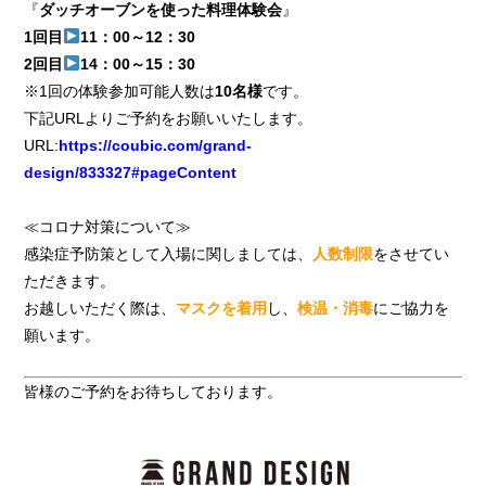
『
ダッチオーブンを使った料理体験会
』
1回目
11：00～12：30
2回目
14：00～15：30
※1回の体験参加可能人数は
10名様
です。
下記URLよりご予約をお願いいたします。
URL:
https://coubic.com/grand-
design/833327#pageContent
≪コロナ対策について≫
感染症予防策として入場に関しましては、
人数制限
をさせてい
ただきます。
お越しいただく際は、
マスクを着用
し、
検温・消毒
にご協力を
願います。
皆様のご予約をお待ちしております。