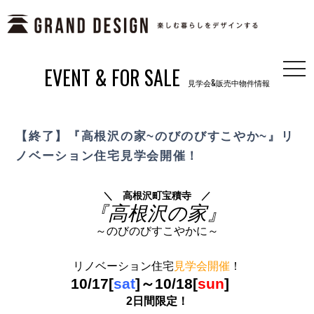
EVENT & FOR SALE
togg
見学会&販売中物件情報
navi
【終了】『高根沢の家~のびのびすこやか~』リ
ノベーション住宅見学会開催！
＼ 高根沢町宝積寺 ／
『
高根沢
の家』
～のびのびすこやかに～
リノベーション住宅
見学会開催
！
10/17
[
sat
]
～10/18[
sun
]
2日間限定！