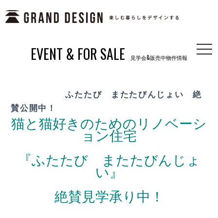
EVENT & FOR SALE
togg
見学会&販売中物件情報
navi
ふたたび またたびんじょい 絶
賛公開中！
猫と猫好きのためのリノベーシ
ョン住宅
『ふたたび またたびんじょ
い』
絶賛見学承り中！