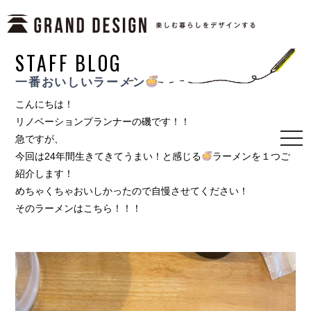
STAFF BLOG
一番おいしいラーメン
こんにちは！
リノベーションプランナーの磯です！！
急ですが、
togg
navi
今回は24年間生きてきてうまい！と感じる
ラーメンを１つご
紹介します！
めちゃくちゃおいしかったので自慢させてください！
そのラーメンはこちら！！！