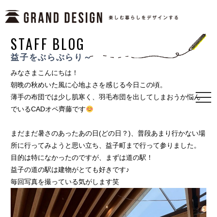
STAFF BLOG
益子をぶらぶらり～
みなさまこんにちは！
朝晩の秋めいた風に心地よさを感じる今日この頃。
薄手の布団では少し肌寒く、羽毛布団を出してしまおうか悩ん
togg
navi
でいるCADオペ齊藤です
まだまだ暑さのあったあの日(どの日？)、普段あまり行かない場
所に行ってみようと思い立ち、益子町まで行って参りました。
目的は特になかったのですが、まずは道の駅！
益子の道の駅は建物がとても好きです♪
毎回写真を撮っている気がします笑