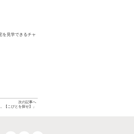
宅を見学できるチャ
次の記事へ
Yと。【こびとを探せ】」