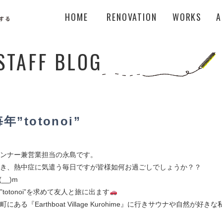
HOME
RENOVATION
WORKS
A
STAFF BLOG
”totonoi”
ンナー兼営業担当の永島です。
き、熱中症に気遣う毎日ですが皆様如何お過ごしでしょうか？？
__)m
totonoi”を求めて友人と旅に出ます
ある『Earthboat Village Kurohime』に行きサウナや自然が好