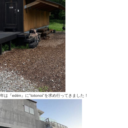
『edén』に”totonoi”を求め行ってきました！