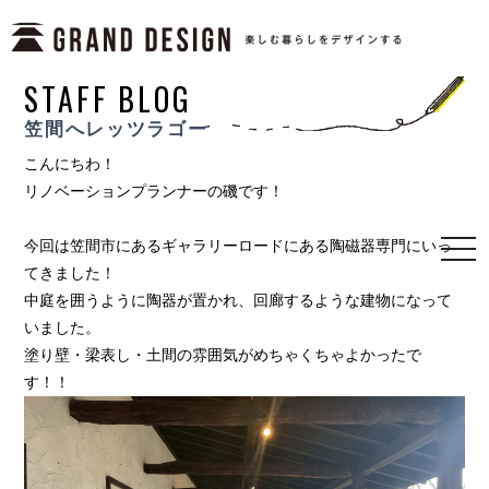
STAFF BLOG
笠間へレッツラゴー
こんにちわ！
リノベーションプランナーの磯です！
今回は笠間市にあるギャラリーロードにある陶磁器専門にいっ
togg
navi
てきました！
中庭を囲うように陶器が置かれ、回廊するような建物になって
いました。
塗り壁・梁表し・土間の雰囲気がめちゃくちゃよかったで
す！！