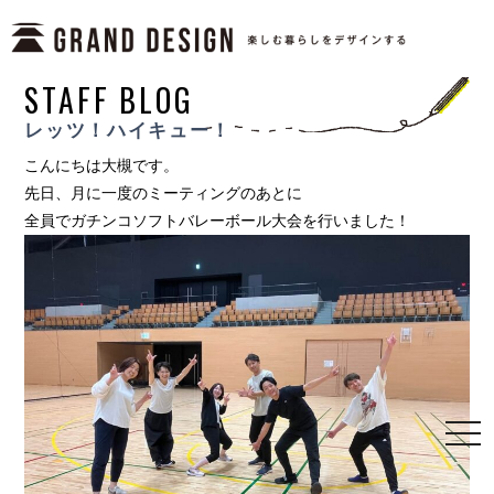
STAFF BLOG
レッツ！ハイキュー！
こんにちは大槻です。
先日、月に一度のミーティングのあとに
全員でガチンコソフトバレーボール大会を行いました！
togg
navi