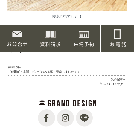
お疲れ様でした！
たまには汗を流すのも楽しいですよね！
本日からコックピットキッチンのある平屋リノベーション住宅
の見学会が始まります。ぜひご覧ください。
https://gd.d-made.net/archives/18494
前の記事へ
「鶴田町～土間リビングのある家～完成しました！！」
次の記事へ
「GO！GO！骨折」