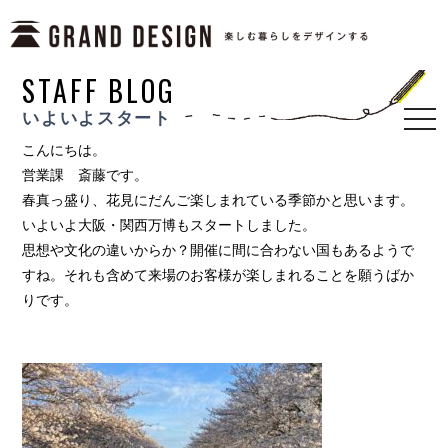
STAFF BLOG
いよいよスタート
togg
navi
こんにちは。
営業課 斎藤です。
春真っ盛り、花見にだんご楽しまれている季節かと思います。
いよいよ大阪・関西万博もスタートしました。
思想や文化の違いからか？開催に間に合わない国もあるようで
すね。それも含めて来場のお客様が楽しまれることを願うばか
りです。