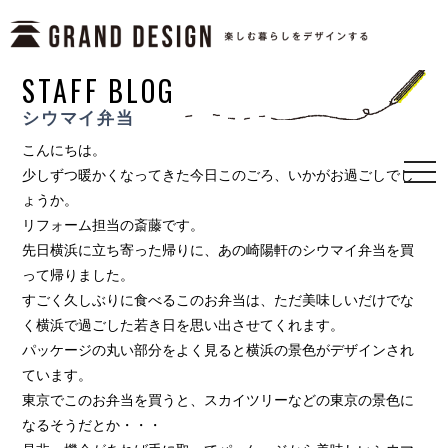
STAFF BLOG
シウマイ弁当
こんにちは。
少しずつ暖かくなってきた今日このごろ、いかがお過ごしでし
togg
navi
ょうか。
リフォーム担当の斎藤です。
先日横浜に立ち寄った帰りに、あの崎陽軒のシウマイ弁当を買
って帰りました。
すごく久しぶりに食べるこのお弁当は、ただ美味しいだけでな
く横浜で過ごした若き日を思い出させてくれます。
パッケージの丸い部分をよく見ると横浜の景色がデザインされ
ています。
東京でこのお弁当を買うと、スカイツリーなどの東京の景色に
なるそうだとか・・・