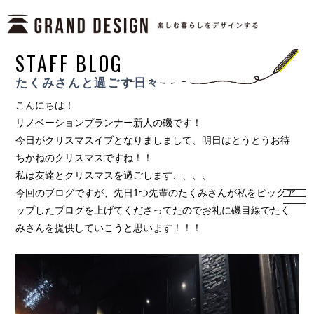
STAFF BLOG
たくみさんと過ごす日々
こんにちは！
リノベーションプランナー新人の磯です！
今日がクリスマスイブとなりましまして、明日はとうとうお待
ちかねのクリスマスですね！！
私は友達とクリスマスを過ごします、、、、
今回のブログですが、先日1つ先輩のたくみさんが私をピックア
togg
ップしたブログを上げてくださってたのでお礼に磯目線でたく
navi
みさんを提供していこうと思います！！！