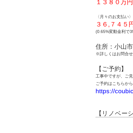
１３８０万円
〈月々のお支払い〉
３６,７４５
(0.65%変動金利で
住所：小山市
※詳しくはお問合せ
【ご予約】
工事中ですが、ご見
ご予約はこちらから
https://coub
【リノベー