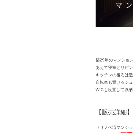
築29年のマンショ
あえて寝室とリビン
キッチンの後ろは造
自転車も置けるシュ
WICも設置して収
【販売詳細】
〈リノベ済マンショ