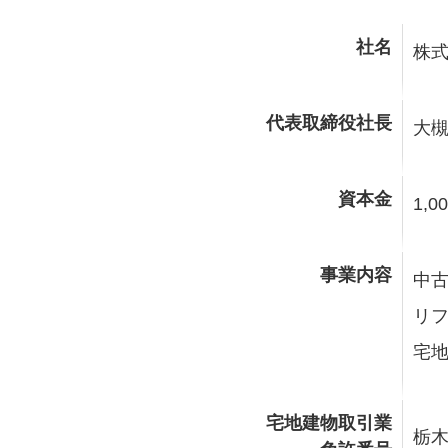
社名
株式
代表取締役社長
大槻
資本金
1,0
事業内容
中
リ
宅
宅地建物取引業
栃木