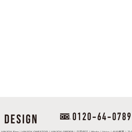
｜
VINJOY First
｜
VINJOY ONESTOP
｜
VINJOY ORDER
｜
品質保証
｜
Works
｜
Voice
｜
会社概要
｜
ア