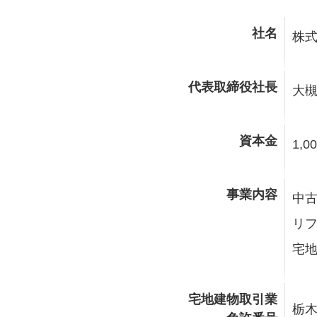
社名
株式
代表取締役社長
大槻
資本金
1,0
事業内容
中
リ
宅
宅地建物取引業
栃木