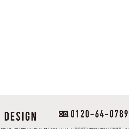
｜
VINJOY First
｜
VINJOY ONESTOP
｜
VINJOY ORDER
｜
品質保証
｜
Works
｜
Voice
｜
会社概要
｜
ア