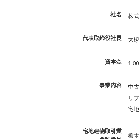
社名
株式
代表取締役社長
大槻
資本金
1,0
事業内容
中
リ
宅
宅地建物取引業
栃木