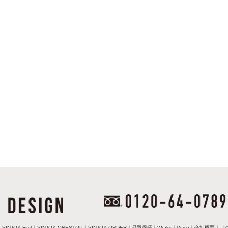
｜
VINJOY First
｜
VINJOY ONESTOP
｜
VINJOY ORDER
｜
品質保証
｜
Works
｜
Voice
｜
会社概要
｜
ア