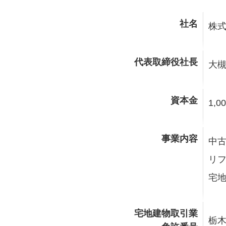
社名
株式
代表取締役社長
大槻
資本金
1,0
事業内容
中
リ
宅
宅地建物取引業
栃木