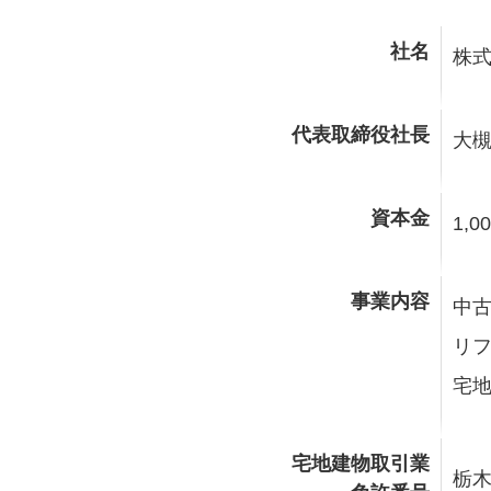
社名
株式
代表取締役社長
大槻
資本金
1,0
事業内容
中
リ
宅
宅地建物取引業
栃木