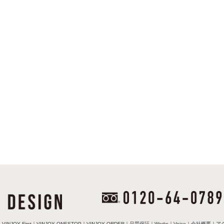
｜
VINJOY First
｜
VINJOY ONESTOP
｜
VINJOY ORDER
｜
品質保証
｜
Works
｜
Voice
｜
会社概要
｜
ア