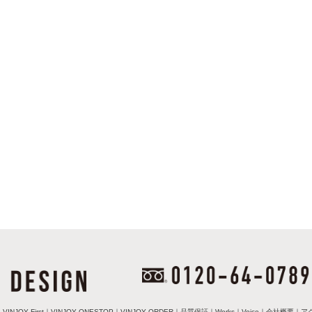
｜
VINJOY First
｜
VINJOY ONESTOP
｜
VINJOY ORDER
｜
品質保証
｜
Works
｜
Voice
｜
会社概要
｜
ア