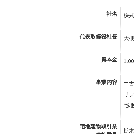
社名
株式
代表取締役社長
大槻
資本金
1,0
事業内容
中
リ
宅
宅地建物取引業
栃木