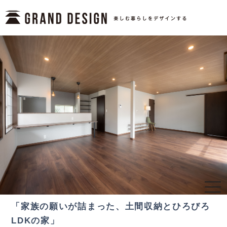
togg
navi
「家族の願いが詰まった、土間収納とひろびろ
LDKの家」